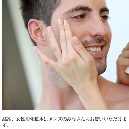
結論、女性用化粧水はメンズのみなさんもお使いいただけま
す。