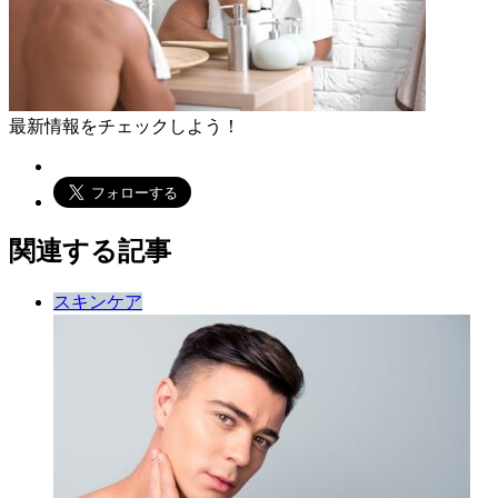
最新情報をチェックしよう！
関連する記事
スキンケア