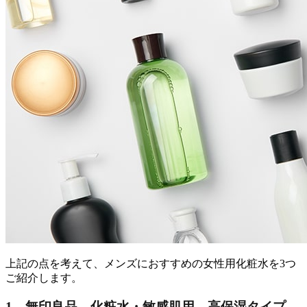
上記の点を考えて、メンズにおすすめの女性用化粧水を3つ
ご紹介します。
1．無印良品 化粧水・敏感肌用 高保湿タイプ