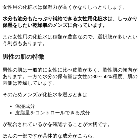
女性用の化粧水は保湿力が高くかなりしっとりします。
水分も油分もたっぷり補給できる女性用化粧水は、しっかり
保湿をしたい乾燥肌のメンズに合っています。
また女性用の化粧水は種類が豊富なので、選択肢が多いとい
う利点もあります。
男性の肌の特徴
男性の肌は一般的に女性に比べ皮脂が多く、脂性肌の傾向が
あります。一方で水分の保有量は女性の30～50％程度、肌の
内側は乾燥しています。
そのためメンズが化粧水を選ぶときは
保湿成分
皮脂量をコントロールできる成分
が配合されているかを確認することが大切です。
ほんの一部ですが具体的な成分がこちら。