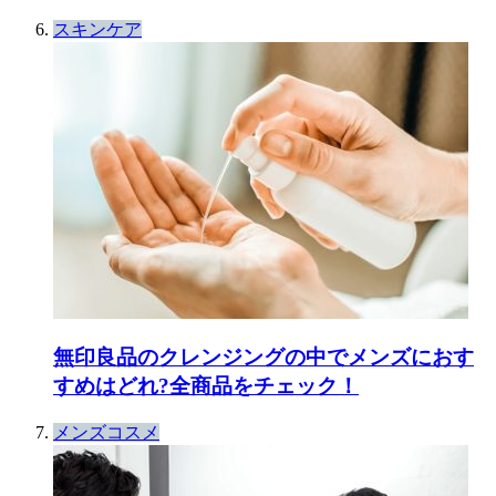
スキンケア
無印良品のクレンジングの中でメンズにおす
すめはどれ?全商品をチェック！
メンズコスメ