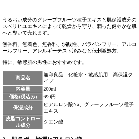
うるおい成分のグレープフルーツ種子エキスと肌保護成分の
スベリヒユエキスによって乾燥から守り、潤った健やかな肌
へと導いて売れます。
無香料、無着色、無香料、弱酸性、パラベンフリー、アルコ
ールフリー、アレルギーテスト済みなど低刺激処方。
特に、敏感肌の男性におすすめです。
無印良品 化粧水・敏感肌用 高保湿タ
商品名
イプ
内容量
200ml
価格(税込み)
690円
ヒアルロン酸Na、グレープフルーツ種子
保湿成分
エキス
皮脂コントロー
クエン酸
ル成分