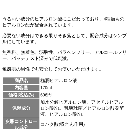
うるおい成分のヒアルロン酸にこだわっており、4種類もの
ヒアルロン酸が配合されています。
必要ない成分はできる限りそぎ落として、配合成分はシンプ
ルにしています。
無香料、無着色、弱酸性、パラベンフリー、アルコールフリ
ー、パッチテスト済みで低刺激。
敏感肌の男性でも安心してお使いいただけます。
商品名
極潤ヒアルロン液
内容量
170ml
価格(税込み)
696円
加水分解ヒアルロン酸、アセチルヒアル
保湿成分
ロン酸Na、乳酸球菌／ヒアルロン酸発酵
液、ヒアルロン酸Na
皮脂コントロー
コハク酸(収れん作用)
ル成分