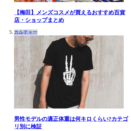
【梅田】メンズコスメが買えるおすすめ百貨
店・ショップまとめ
カルチャー
男性モデルの適正体重は何キロくらい?カテゴ
リ別に検証