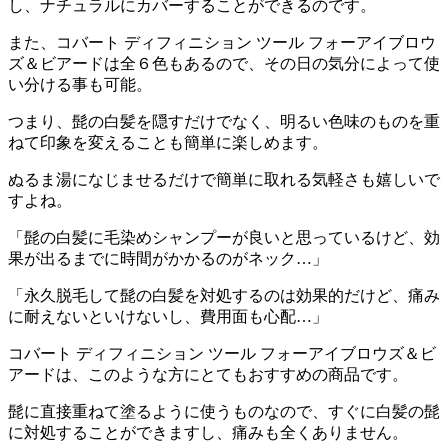
し、ナチュラルにカバーすることができる
のです。
また、コバート ディフィニション ツール フォーアイブロウ
ズ＆ビアードは全６色もあるので、その日の気分によって使
い分ける事も可能。
つまり、髭の白髪を隠すだけでなく、明るい色味のものを重
ねて印象を変えることも簡単に楽しめます。
ぬるま湯になじませるだけで簡単に取れる気軽さも嬉しい
で
すよね。
「髭の白髪に毛染めシャンプーが良いと思っているけど、効
果が出るまでに時間がかかるのがネック…」
「永久脱毛して髭の白髪を対処するのは効果的だけど、痛み
に耐えないといけないし、費用面も心配…」
コバート ディフィニション ツール フォーアイブロウズ＆ビ
アードは、このような方にとてもおすすめの商品
です。
髭に直接重ねて塗るように使うものなので、すぐに白髪の髭
に対処することができますし、痛みも全くありません。