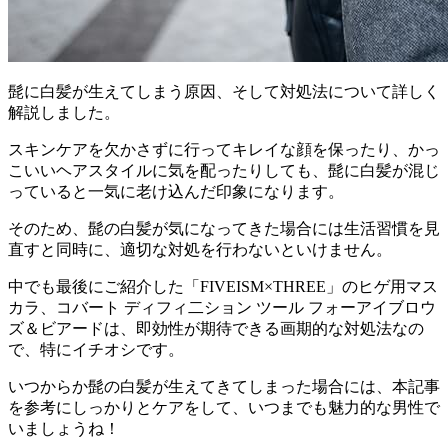
髭に白髪が生えてしまう原因、そして対処法について詳しく
解説しました。
スキンケアを欠かさずに行ってキレイな顔を保ったり、かっ
こいいヘアスタイルに気を配ったりしても、髭に白髪が混じ
っていると一気に老け込んだ印象
になります。
そのため、髭の白髪が気になってきた場合には生活習慣を見
直すと同時に、適切な対処を行わないといけません。
中でも最後にご紹介した
「FIVEISM×THREE」のヒゲ用マス
カラ、コバート ディフィ二ション ツール フォーアイブロウ
ズ＆ビアードは、即効性が期待できる画期的な対処法なの
で、特にイチオシです。
いつからか髭の白髪が生えてきてしまった場合には、本記事
を参考にしっかりとケアをして、いつまでも魅力的な男性で
いましょうね！