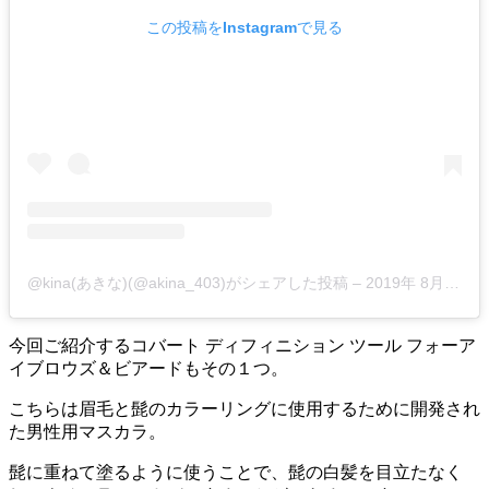
この投稿をInstagramで見る
@kina(あきな)(@akina_403)がシェアした投稿
–
2019年 8月月29日午前6時33分PDT
今回ご紹介するコバート ディフィニション ツール フォーア
イブロウズ＆ビアードもその１つ。
こちらは
眉毛と髭のカラーリングに使用するために開発され
た男性用マスカラ。
髭に重ねて塗るように使うことで、髭の白髪を目立たなく