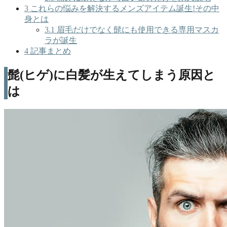
3
これらの悩みを解決するメンズアイテム誕生!その中
身とは
3.1
眉毛だけでなく髭にも使用できる専用マスカ
ラが誕生
4
記事まとめ
髭(ヒゲ)に白髪が生えてしまう原因と
は