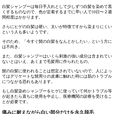
白髪シャンプーは毎日手入れとして少しずつ白髪を染めて黒
くするものなので、色が定着するまでに早い人で10日〜２週
間程度はかかります。
さらにヒゲの白髪は硬い、太いが特徴ですから染まりにくい
という人も多いようです。
そのため、
「今すぐ髭の白髪をなんとかしたい」という方に
は不向き。
また、白髪シャンプーはいくら刺激の強い成分は含まれてい
ないとはいえ、あくまで毛髪用に作られたもの。
髭の白髪に使われることは想定されていないので、
人によっ
てはデリケートな髭周りの皮膚に触れた時には肌のトラブル
につながる恐れ
もあります。
もし白髪染めシャンプーをヒゲに使っていて何かトラブル等
が起きたら直ちに使用を中止し、医療機関の診療を受けるこ
とが必要です。
痛みに耐えながら白い部分だけを永久脱毛