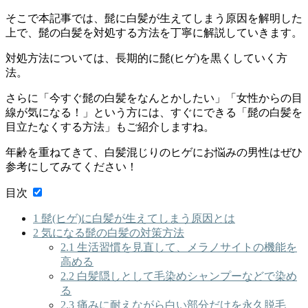
そこで本記事では、
髭に白髪が生えてしまう原因を解明した
上で、髭の白髪を対処する方法を丁寧に解説
していきます。
対処方法については、長期的に髭(ヒゲ)を黒くしていく方
法。
さらに
「今すぐ髭の白髪をなんとかしたい」「女性からの目
線が気になる！」という方には、すぐにできる「髭の白髪を
目立たなくする方法」もご紹介
しますね。
年齢を重ねてきて、白髪混じりのヒゲにお悩みの男性はぜひ
参考にしてみてください！
目次
1
髭(ヒゲ)に白髪が生えてしまう原因とは
2
気になる髭の白髪の対策方法
2.1
生活習慣を見直して、メラノサイトの機能を
高める
2.2
白髪隠しとして毛染めシャンプーなどで染め
る
2.3
痛みに耐えながら白い部分だけを永久脱毛