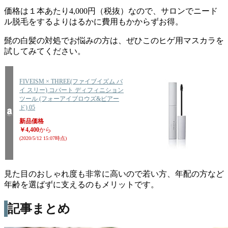
価格は１本あたり4,000円（税抜）なので、サロンでニード
ル脱毛をするよりはるかに費用もかからずお得。
髭の白髪の対処でお悩みの方は、ぜひこのヒゲ用マスカラを
試してみてください。
FIVEISM × THREE(ファイブイズム バ
イ スリー) コバート ディフィニション
ツール (フォーアイブロウズ&ビアー
ド) 05
新品価格
￥4,400
から
(2020/5/12 15:07時点)
見た目のおしゃれ度も非常に高いので若い方、年配の方など
年齢を選ばずに支えるのもメリットです。
記事まとめ