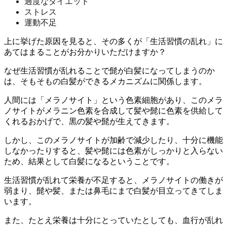
過度なダイエット
ストレス
運動不足
上に挙げた原因を見ると、その多くが
「生活習慣の乱れ」に
あてはまる
ことがお分かりいただけますか？
なぜ生活習慣が乱れることで髭が白髪になってしまうのか
は、そもそもの白髪ができるメカニズムに関係します。
人間には「メラノサイト」という色素細胞があり、このメラ
ノサイトがメラニン色素を合成して髪や髭に色素を供給して
くれるおかげで、黒の髪や髭が生えてきます。
しかし、この
メラノサイトが加齢で減少したり、十分に機能
しなかったりすると、髪や髭には色素がしっかりと入らない
ため、結果として白髪になる
ということです。
生活習慣が乱れて栄養が不足すると、メラノサイトの働きが
弱まり、髭や髪、または鼻毛にまで白髪が目立ってきてしま
います。
また、たとえ栄養は十分にとっていたとしても、
血行が乱れ