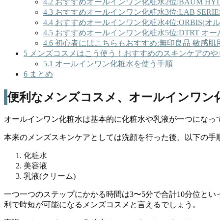
4.2
おすすめオールインワン化粧水2位:BAUM HYDRO 
4.3
おすすめオールインワン化粧水3位:LAB SERIE
4.4
おすすめオールインワン化粧水4位:ORBIS(オル
4.5
おすすめオールインワン化粧水5位:DTRT オールイ
4.6
初心者にはこちらもおすすめ:無印良品 敏感肌
5
メンズコスメはこう使う！おすすめのスキンケアのや
5.1
オールインワン化粧水を使う手順
6
まとめ
便利なメンズコスメ、オールインワン
オールインワン化粧水は基本的に化粧水や乳液が一つになっ
本来のメンズスキンケアとしては洗顔を行った後、以下の手
化粧水
美容液
乳液(クリーム)
一つ一つのステップにかかる時間は3〜5分で合計10分位と
利で時短が可能になるメンズコスメと言えるでしょう。