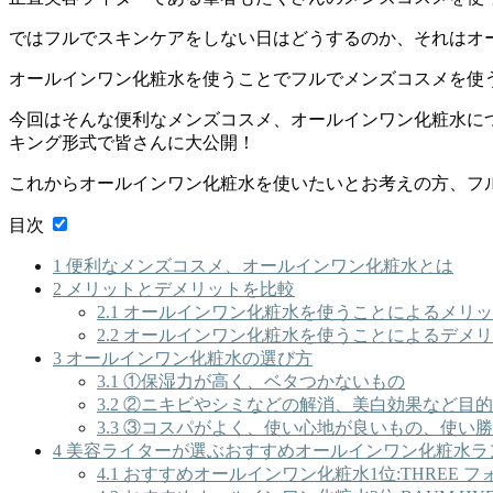
ではフルでスキンケアをしない日はどうするのか、それはオ
オールインワン化粧水を使うことでフルでメンズコスメを使
今回はそんな便利なメンズコスメ、オールインワン化粧水に
キング形式で皆さんに大公開！
これからオールインワン化粧水を使いたいとお考えの方、フ
目次
1
便利なメンズコスメ、オールインワン化粧水とは
2
メリットとデメリットを比較
2.1
オールインワン化粧水を使うことによるメリッ
2.2
オールインワン化粧水を使うことによるデメリ
3
オールインワン化粧水の選び方
3.1
①保湿力が高く、ベタつかないもの
3.2
②ニキビやシミなどの解消、美白効果など目的
3.3
③コスパがよく、使い心地が良いもの、使い勝
4
美容ライターが選ぶおすすめオールインワン化粧水ラ
4.1
おすすめオールインワン化粧水1位:THREE フ