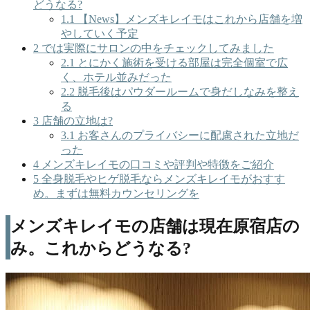
どうなる?
1.1
【News】メンズキレイモはこれから店舗を増
やしていく予定
2
では実際にサロンの中をチェックしてみました
2.1
とにかく施術を受ける部屋は完全個室で広
く、ホテル並みだった
2.2
脱毛後はパウダールームで身だしなみを整え
る
3
店舗の立地は?
3.1
お客さんのプライバシーに配慮された立地だ
った
4
メンズキレイモの口コミや評判や特徴をご紹介
5
全身脱毛やヒゲ脱毛ならメンズキレイモがおすす
め。まずは無料カウンセリングを
メンズキレイモの店舗は現在原宿店の
み。これからどうなる?