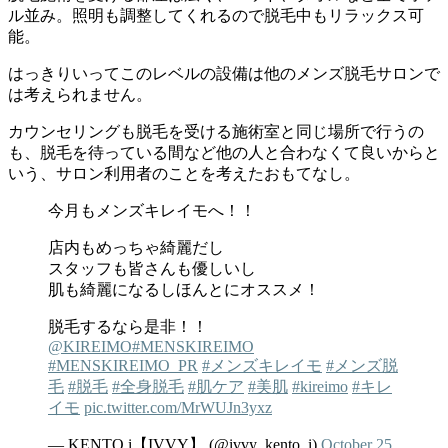
ル並み。照明も調整してくれるので脱毛中もリラックス可
能。
はっきりいってこのレベルの設備は他のメンズ脱毛サロンで
は考えられません。
カウンセリングも脱毛を受ける施術室と同じ場所で行うの
も、脱毛を待っている間など他の人と合わなくて良いからと
いう、サロン利用者のことを考えたおもてなし。
今月もメンズキレイモへ！！
店内もめっちゃ綺麗だし
スタッフも皆さんも優しいし
肌も綺麗になるしほんとにオススメ！
脱毛するなら是非！！
@KIREIMO
#MENSKIREIMO
#MENSKIREIMO_PR
#メンズキレイモ
#メンズ脱
毛
#脱毛
#全身脱毛
#肌ケア
#美肌
#kireimo
#キレ
イモ
pic.twitter.com/MrWUJn3yxz
— KENTO.i【IVVY】 (@ivvy_kento_i)
October 25,