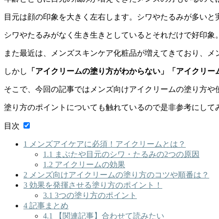
目元は顔の印象を大きく左右します。
シワやたるみが多いと
シワやたるみがなく生き生きとしているとそれだけで好印象
また最近は、メンズスキンケア化粧品が増えてきており、メ
しかし
「アイクリームの塗り方がわからない」「アイクリー
そこで、今回の記事では
メンズ向けアイクリームの塗り方や
塗り方のポイントについても触れているので是非参考にして
目次
1
メンズアイケアに必須！アイクリームとは？
1.1
まぶたや目元のシワ・たるみの2つの原因
1.2
アイクリームの効果
2
メンズ向けアイクリームの塗り方のコツや順番は？
3
効果を発揮させる塗り方のポイント！
3.1
3つの塗り方のポイント
4
記事まとめ
4.1
【関連記事】合わせて読みたい