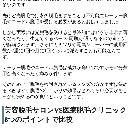
多い
のです。
先ほど光脱毛では永久脱毛をすることは不可能でレーザー脱
毛やニードル脱毛を受ける必要があるとお伝えしました。
しかし
実際には光脱毛を受けると最終的にはヒゲが非常に薄
くなったり、生えてくるペース(周期)が遅くなるので青ヒゲ
が解消されます。さらにカミソリや電気シェーバーの使用回
数が2週に1回や月に1回くらいに減らすことも可能
なんで
す。
レーザー脱毛やニードル脱毛は威力が高いのですがその分費
用が高くなったり痛みが伴います。
そのため
ヒゲ脱毛を検討されているメンズの方がまずは決め
るべきはヒゲ脱毛の仕上がりや効果はどれくらい必要かをし
っかり決めるのが良い
ということです。
美容脱毛サロンVS医療脱毛クリニック
8つのポイントで比較