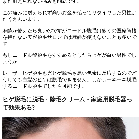
また
耐えられない痛みも問題
です。
この痛みに耐えられず高いお金を払ってリタイヤした男性は
たくさんいます。
麻酔が使えたら良いのですが
ニードル脱毛は多くの医療資格
を持たない美容脱毛サロンでは麻酔が使えないことも多い
で
す。
もし
ニードル髭脱毛をすすめるとしたらヒゲが白い男性
でし
ょうか。
レーザーヒゲ脱毛も光ヒゲ脱毛も黒い色素に反応するのでど
うしても白髪のヒゲは脱毛できません。しかし一本一本脱毛
するニードル脱毛でしたら可能です。
ヒゲ脱毛に脱毛・除毛クリーム・家庭用脱毛器っ
て効果ある?