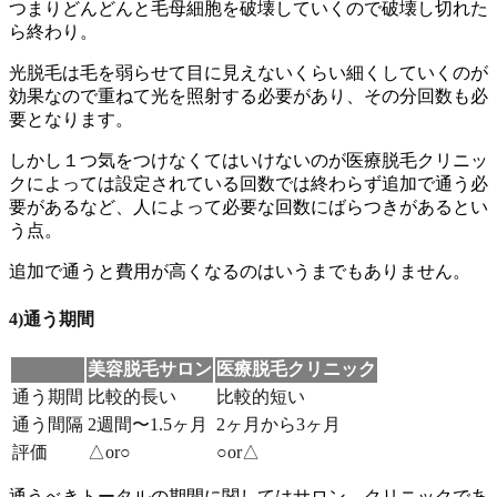
つまりどんどんと毛母細胞を破壊していくので破壊し切れた
ら終わり。
光脱毛は毛を弱らせて目に見えないくらい細くしていくのが
効果なので重ねて光を照射する必要があり、その分回数も必
要
となります。
しかし１つ気をつけなくてはいけないのが
医療脱毛クリニッ
クによっては設定されている回数では終わらず追加で通う必
要があるなど、人によって必要な回数にばらつきがある
とい
う点。
追加で通うと費用が高くなるのはいうまでもありません。
4)通う期間
美容脱毛サロン
医療脱毛クリニック
通う期間
比較的長い
比較的短い
通う間隔
2週間〜1.5ヶ月
2ヶ月から3ヶ月
評価
△or○
○or△
通うべきトータルの期間に関してはサロン、クリニックであ