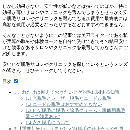
しかし効果がない、安全性が低いなどは持ってのほか、特に
効果が薄いサロンやクリニックを選んでしまうとせっかく安
い脱毛サロンやクリニックを選んでも追加費用で最終的には
高額な費用が必要となったりするなどおすすめできません。
そんなことがないようにこの記事では
美容ライターである私
が実際の取材や体験コースを自分で受けてきてその結果安い
けど効果があるサロンやクリニックを厳選
してみなさんにご
紹介します。
安いヒゲ脱毛サロンやクリニックを探しているというメンズ
の皆さん、ぜひチェックしてください。
目次
1
これだけは抑えておきたいヒゲ脱毛に関する知識
1.1
光脱毛とレーザー脱毛とニードル脱毛
1.2
ニードル脱毛はおすすめできない
1.3
ヒゲ脱毛に脱毛・除毛クリーム・家庭用脱毛
器って効果ある?
1.4
永久脱毛について
2
【重要】安いも大事だけど髭脱毛の仕上がりや効果