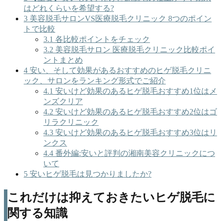
はどれくらいを希望する?
3
美容脱毛サロンVS医療脱毛クリニック 8つのポイン
トで比較
3.1
各比較ポイントをチェック
3.2
美容脱毛サロン 医療脱毛クリニック比較ポイ
ントまとめ
4
安い、そして効果があるおすすめのヒゲ脱毛クリニ
ック、サロンをランキング形式でご紹介
4.1
安いけど効果のあるヒゲ脱毛おすすめ1位はメ
ンズクリア
4.2
安いけど効果のあるヒゲ脱毛おすすめ2位はゴ
リラクリニック
4.3
安いけど効果のあるヒゲ脱毛おすすめ3位はリ
ンクス
4.4
番外編:安いと評判の湘南美容クリニックにつ
いて
5
安いヒゲ脱毛は見つかりましたか?
これだけは抑えておきたいヒゲ脱毛に
関する知識