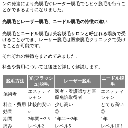
ンの発達により光脱毛やレーダー脱毛でもヒゲ脱毛を行うこ
とができる
ようになりました。
光脱毛とレーザー脱毛、ニードル脱毛の特徴の違い
光脱毛とニードル脱毛は美容脱毛サロンと呼ばれる場所で受
けることができ、レーザー脱毛は医療脱毛クリニックで受け
ることが可能です。
それぞれの特徴をまとめてみました。
料金や費用については後ほど詳しく解説します。
光(フラッシ
ニードル脱
脱毛方法
レーザー脱毛
ュ)脱毛
毛
エステティ
医者・看護師など医
エステティ
施術者
シャン
療免許取得者
シャン
料金・費用
比較的安い
少し高い
とても高い
効果
○
◎
◎
期間
2年間〜2.5
1年半〜2年
1年
痛み
レベル2
レベル5
レベル10!!