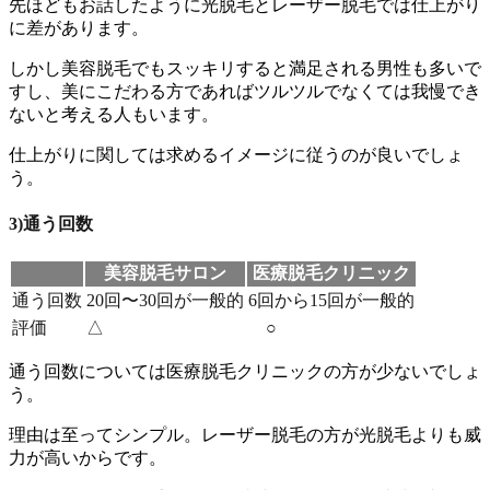
先ほどもお話したように
光脱毛とレーザー脱毛では仕上がり
に差があります。
しかし美容脱毛でもスッキリすると満足される男性も多いで
すし、美にこだわる方であればツルツルでなくては我慢でき
ないと考える人もいます。
仕上がりに関しては求めるイメージに従うのが良い
でしょ
う。
3)通う回数
美容脱毛サロン
医療脱毛クリニック
通う回数
20回〜30回が一般的
6回から15回が一般的
評価
△
○
通う回数については医療脱毛クリニックの方が少ない
でしょ
う。
理由は至ってシンプル。
レーザー脱毛の方が光脱毛よりも威
力が高いから
です。